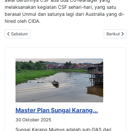
melaksanakan kegiatan CSF sehari-hari, yang satu
berasal Unmul dan satunya lagi dari Australia yang di-
hired oleh CIDA.
Previous article: Master Plan Sungai Karang Mumus
Next article
Sebelum
Berikut
Master Plan Sungai Karang...
M
30 Oktober 2025
3
Sungai Karang Mumus adalah sub-DAS dari
S