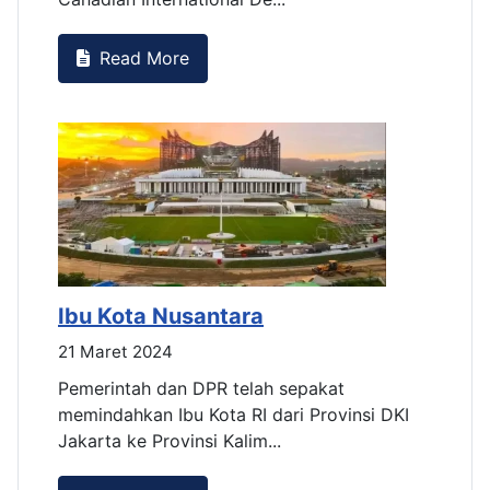
Read More
Ibu Kota Nusantara
I
21 Maret 2024
2
Pemerintah dan DPR telah sepakat
P
memindahkan Ibu Kota RI dari Provinsi DKI
m
Jakarta ke Provinsi Kalim...
J