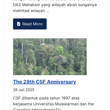
ya
DAS Mahakam yang wilayah aljran sungainya
D
melintasi wilayah ...
m
Read More
The 28th CSF Anniversary
T
28 Juli 2025
2
CSF dibentuk pada tahun 1997 atas
C
kerjasama Universitas Mulawarman dan the
k
Canadian International De...
C